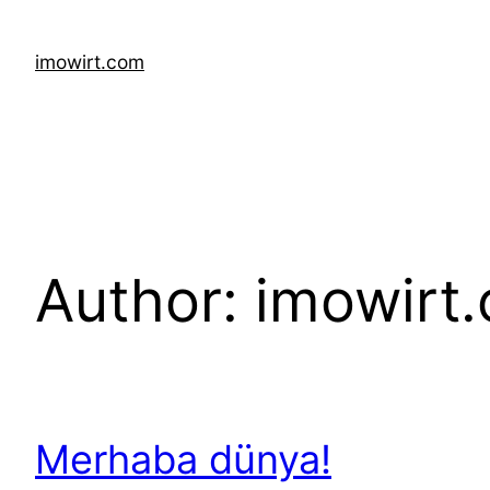
Skip
to
imowirt.com
content
Author:
imowirt
Merhaba dünya!